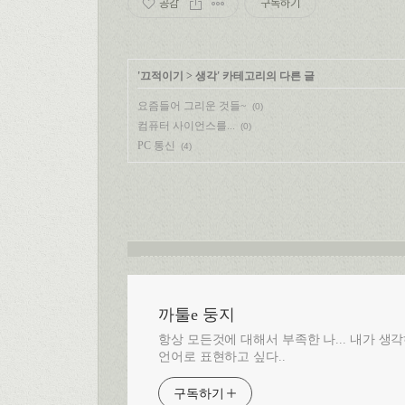
공감
구독하기
'
끄적이기
>
생각
' 카테고리의 다른 글
요즘들어 그리운 것들~
(0)
컴퓨터 사이언스를...
(0)
PC 통신
(4)
까툴e 둥지
항상 모든것에 대해서 부족한 나... 내가 
언어로 표현하고 싶다..
구독하기