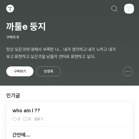
검색하기
티스토리
까툴e 둥지
구독자
0
항상 모든것에 대해서 부족한 나... 내가 생각하고 내가 느끼고 내가
보고 표현하고 싶은것을 남들의 언어로 표현하고 싶다..
구독하기
방명록
신고하기 레이어
열기
인기글
who am I ??
0
0
조회
1
간만에....