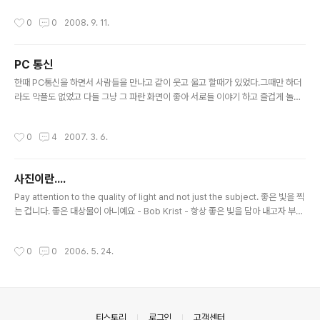
작성시간
0
0
2008. 9. 11.
PC 통신
글 내용
한때 PC통신을 하면서 사람들을 만나고 같이 웃고 울고 할때가 있었다.그때만 하더
라도 악플도 없었고 다들 그냥 그 파란 화면이 좋아 서로들 이야기 하고 즐겁게 놀던
시절~케텔, HITEL, 하이텔, 천리안, chollian, 이야기, 새롬 데이터맨, AT 명령어,
ANSI 코드 등등단어를 아시는 분들은 아련한 추억에 젖을수 있을듯 하다.아직까지
작성시간
0
4
2007. 3. 6.
하이텔 사용하고 있었고, 천리안 역시 내 아이디는 사용하고 여전히 로그인을 하고
있었는데...접속을 할려고 하니 접근이 안된다.. 문득 얼마전에 기사가 났던 하이텔 종
료가 생각이 나서 몇자 적어 보았다.하이텔 서비스 종료로 가슴 한 구석이 시린것은
사진이란....
예전의 그 추억과 기억때문일까~~
글 내용
Pay attention to the quality of light and not just the subject. 좋은 빛을 찍
는 겁니다. 좋은 대상물이 아니예요 - Bob Krist - 항상 좋은 빛을 담아 내고자 부단
히 노력을 하지만 항상 좋은 사물만 눈에 들어오네요.. 언제쯤 난 좋은 빛을 볼수 있을
지... 그 좋은 빛을 담아 내어 내가 원하는 표현을 할수 있는 날이 올지...
작성시간
0
0
2006. 5. 24.
의안내
티스토리
로그인
고객센터