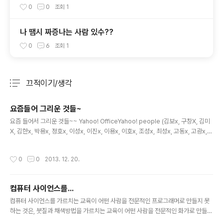
0
0
조회
1
나 땜시 짜증나는 사람 있수??
0
6
조회
1
끄적이기/생각
분류 전체보기
주요 글 목록
요즘들어 그리운 것들~
글 내용
요즘 들어서 그리운 것들~~ Yahoo! OfficeYahoo! people (김보x, 구창X, 김미
X, 김한x, 박용x, 정호x, 이성x, 이진x, 이용x, 이호x, 조성x, 최성x, 고동x, 고광x,
이지x 등등)Yahoo! engineerYahoo! System (Yinst, package, devel.yah
oo.com)Yahoo! ThinkYahoo! actionpaparazzicpurpleJS TowerFun비
작성시간
0
0
2013. 12. 20.
어버스트hack dayunplugged day
컴퓨터 사이언스를...
글 내용
컴퓨터 사이언스를 가르치는 교육이 어떤 사람을 전문적인 프로그래머로 만들지 못
하는 것은, 붓질과 채색방법을 가르치는 교육이 어떤 사람을 전문적인 화가로 만들지
못하는 것과 같다. - 에릭 레이먼드