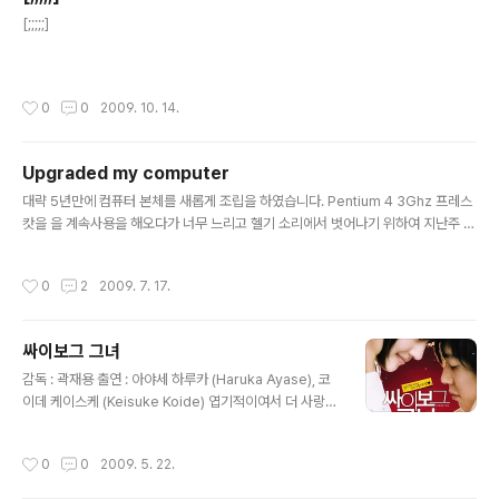
Case - CoolerMast..
글 내용
[;;;;;]
작성시간
0
0
2009. 10. 14.
Upgraded my computer
글 내용
대략 5년만에 컴퓨터 본체를 새롭게 조립을 하였습니다. Pentium 4 3Ghz 프레스
캇을 을 계속사용을 해오다가 너무 느리고 헬기 소리에서 벗어나기 위하여 지난주 금
요일에 그동안 조사하였던 사양을 구입하여 조립을 완료 하였습니다. 새롭게 구성된
저의 컴퓨터 사양은 아래에 보시면은 됩니다. 최신 사양이라서 그런지 너무너무 빠르
작성시간
0
2
2009. 7. 17.
고 제가 즐겨하는 게임인 WOW(World of Warcraft) 역시 쌩쌩 잘 돌아가네요. 추
후 좀 정리가 되고 하면은 사진을 볼수 있도록 할께요.. CPU - 인텔 코어 i7 블룸필
드 920 정품 RAM - G.SKILL DDR3 6G PC3-12800 CL9 NQ (2Gx3) Main
싸이보그 그녀
Board - ASUS P6T Deluxe V2 STCOM VGA - SAPPHIRE 라데온 ..
글 내용
감독 : 곽재용 출연 : 아야세 하루카 (Haruka Ayase), 코
이데 케이스케 (Keisuke Koide) 엽기적이여서 더 사랑스
러운 (싸이보그 그녀) 그녀와의 무서운 데이트가 다시 시작
된다 미래에서 온 사이보그 '그녀'를 통해 남자 주인공
작성시간
0
0
2009. 5. 22.
'나'의 운명이 바뀐다는 이야기. 서 기 2007년, 또 한 번의
외로운 생일을 맞이한 21살의 지로의 앞에 엉뚱하기 그지