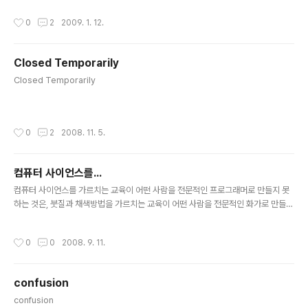
low? Hello, hello, hello. When the lights out, it's less dangerous Here
작성시간
0
2
2009. 1. 12.
we are now, entertain us I feel stupid and contagious Here we are no
w, entertain us A mulatto An albino A mosquito..
Closed Temporarily
글 내용
Closed Temporarily
작성시간
0
2
2008. 11. 5.
컴퓨터 사이언스를...
글 내용
컴퓨터 사이언스를 가르치는 교육이 어떤 사람을 전문적인 프로그래머로 만들지 못
하는 것은, 붓질과 채색방법을 가르치는 교육이 어떤 사람을 전문적인 화가로 만들지
못하는 것과 같다. - 에릭 레이먼드
작성시간
0
0
2008. 9. 11.
confusion
글 내용
confusion