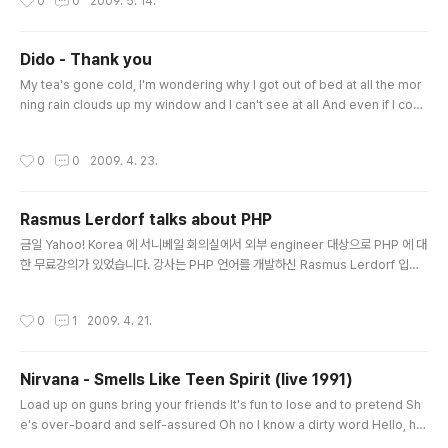
0
0
2009. 5. 14.
art And my heart will go on and on Love can touch us one time and la
st for a lifetime And never let go till we're gone Love was wh..
Dido - Thank you
글 내용
My tea's gone cold, I'm wondering why I got out of bed at all the mor
ning rain clouds up my window and I can't see at all And even if I coul
d it'd all be grey, but your picture on my wall it reminds me that it's no
t so bad it's not so bad I drank too much last night, got bills to pay my
작성시간
0
0
2009. 4. 23.
head just feels in pain I missed the bus and there'll be hell today I'm l
ate for work again and even if I'm th..
Rasmus Lerdorf talks about PHP
글 내용
금일 Yahoo! Korea 에 서니베일 회의실에서 외부 engineer 대상으로 PHP 에 대
한 무료강의가 있었습니다. 강사는 PHP 언어를 개발하신 Rasmus Lerdorf 입니
다. 저도 실제로는 처음 보네요.. 오늘의 강의 주제는 PHP 성능강화와 보안강화에 대
해서 강의가 되었구요. 6시 30분부터 강의 진행을 하여 9시가 넘어서까지 강의가
작성시간
0
1
2009. 4. 21.
있었네요. 많은 분들이 참석하여 유익한 강의가 되었을거라는 생각이 드네요. 오늘
강의한 자료는 http://talks.php.net/show/korea09 여기서 다시 보실수 있습니
다.
Nirvana - Smells Like Teen Spirit (live 1991)
글 내용
Load up on guns bring your friends It's fun to lose and to pretend Sh
e's over-board and self-assured Oh no I know a dirty word Hello, hel
lo, hello, how low? Hello, hello, hello, how low? Hello, hello, hello, how