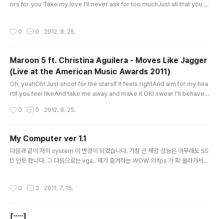
ors for you Take my love I'll never ask for too muchJust all that you a
reAnd everything that you do * I don't really need to look very much f
urtherI don't want to have to go Where you don't followI won't hold it
작성시간
0
0
2012. 8. 25.
back again this passion insideI can't run for myselfThere's nowhere t
o hide ** Well, don't make me close one more door..
Maroon 5 ft. Christina Aguilera - Moves Like Jagger
(Live at the American Music Awards 2011)
글 내용
Oh, yeahOh! Just shoot for the starsIf it feels rightAnd aim for my hea
rtIf you feel likeAnd take me away and make it OKI swear I'll behave Y
ou wanted controlSo we waitedI put on a showNow I make itYou say
작성시간
0
0
2012. 8. 25.
I'm a kidMy ego is bigI don't give a shitAnd it goes like this [Chorus:]
Take me by the tongueAnd I'll know youKiss me 'til you're drunkAnd
I'll show you All the moves like JaggerI've got the m..
My Computer ver 1.1
글 내용
다음과 같이 저의 system 이 변경이 되었습니다. 가장 큰 체감 성능은 아무래도 SS
D 인듯 합니다. 그 다음으로는 vga.. 제가 즐겨하는 WOW 의 fps 가 확 올라가서
더욱 부드럽게 게임을 하고 있습니다... ^^ CPU - 인텔 코어 i7 블룸필드 920 정품
RAM - G.SKILL DDR3 6G PC3-12800 CL9 NQ (2Gx6)MainBoard - AS
작성시간
0
3
2011. 7. 15.
US P6T Deluxe V2 STCOMVGA - MSI 라데온 HD 6970 R6970 라이트닝
D5 2GBHDD - 삼성전자 S470 Series 256GB + WD 300GB VelociRapto
r WD3000HLFS (SATA2/10K/16M)ODD - LG Super-Multi GH-22LS50
[;;;;;]