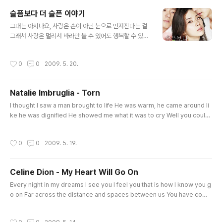
없는 여자가 등장한다. 생일 턱을 쏘겠다더니 음식 값도 안
슬픔보다 더 슬픈 이야기
내고 튀질 않나, 도망가다 들어간 공연장을 쑥대밭으로 만
글 내용
들질 않나, 아무튼 하는 짓 모두가 엽기적이기 그지없다. 그
그대는 아시나요, 사랑은 손이 아닌 눈으로 만져진다는 걸
렇게 영문도 모를 하룻밤을 보내고는 말도 없이 사라졌던
그래서 사랑은 멀리서 바라만 볼 수 있어도 행복할 수 있따
그녀가, 딱 1년 후 돌아온 생일에 다시 나타났다. 하지만 이
는 사실을 그대는 아시나요. 제가 당신을 사랑하는 일은 제
여자, 1년 전과는 사뭇 다르다. 말투는 까칠하기 짝이..
선택이 아닌 하늘의 선택이었다는 걸 저는 당신을 사랑할
작성시간
0
0
2009. 5. 20.
수 밖에 없었고 그것은 하늘이 내려준 저의 숙제였다는 것
을 ID : 인어공주 개인적으로 위 youtube 의 동영상을 보
지 말고 영화를 보라고 해주고 싶네요. youtube 의 동영
Natalie Imbruglia - Torn
상은 위 내용과 상당히 다르며 영화에서의 감동도 주질 못
글 내용
하네영. 간만에 본 영화 이지만 만족 스럽고 1-2번 더 보고
I thought I saw a man brought to life He was warm, he came around li
싶은~~
ke he was dignified He showed me what it was to cry Well you could
n't be that man I adored You don't seem to know, don't seem to care
what your heart is for But I don't know him anymore There's nothing
작성시간
0
0
2009. 5. 19.
where he used to lie My conversation has run dry That's whats going
on, nothing's fine I'm torn I'm all out of faith, this is ho..
Celine Dion - My Heart Will Go On
글 내용
Every night in my dreams I see you I feel you that is how I know you g
o on Far across the distance and spaces between us You have come
to show you go on Near far wherever you are I believe that the heart
does go on Once more, you open the door And you're here in my he
작성시간