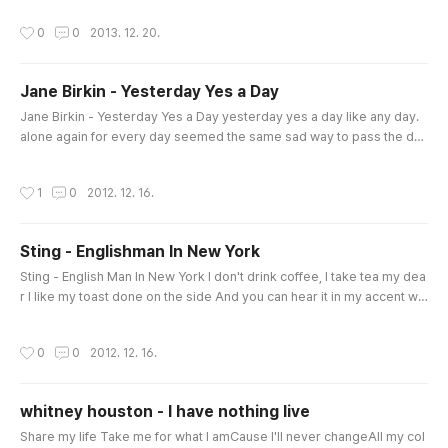
oo.com)Yahoo! ThinkYahoo! actionpaparazzicpurpleJS TowerFun비
작성시간
0
0
2013. 12. 20.
어버스트hack dayunplugged day
Jane Birkin - Yesterday Yes a Day
글 내용
Jane Birkin - Yesterday Yes a Day yesterday yes a day like any day.
alone again for every day seemed the same sad way to pass the da
y. the sun went down without me. suddenly someone else has touch
ed my shadow. he said, hello. yesterday yes a day like any day. alon
작성시간
1
0
2012. 12. 16.
e again for every day seemed the same sad way. he tried to say, wh
at did you do without me. why are you crying alone on your shadow.
h..
Sting - Englishman In New York
글 내용
Sting - English Man In New York I don't drink coffee, I take tea my dea
r I like my toast done on the side And you can hear it in my accent wh
en I talk I'm an Englishman in New York See me walking down Fifth Av
enue A walking cane here at my side I take it everywhere I walk I'm a
작성시간
0
0
2012. 12. 16.
n Englishman in New York I'm an alien I'm a legal alien I'm an Englishm
an in New York I'm an alien I'm a legal alien I'm..
whitney houston - I have nothing live
글 내용
Share my life Take me for what I amCause I'll never changeAll my col