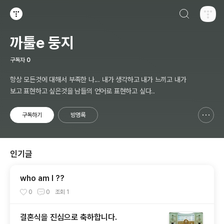
검색하기
티스토리
까툴e 둥지
구독자
0
항상 모든것에 대해서 부족한 나... 내가 생각하고 내가 느끼고 내가
보고 표현하고 싶은것을 남들의 언어로 표현하고 싶다..
구독하기
방명록
신고하기 레이어
열기
인기글
who am I ??
0
0
조회
1
결혼식을 진심으로 축하합니다.