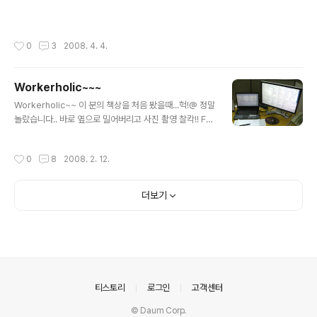
작성시간
0
3
2008. 4. 4.
Workerholic~~~
글 내용
Workerholic~~ 이 분의 책상을 처음 봤을때...헉!@ 정말
놀랐습니다.. 바로 옆으로 밀어버리고 사진 촬영 찰칵!! Fro
nt 담당 engineer 라서 그런지 몰라서.. 메신저가 장난 아
니네요. 지금 이 사진을 올리면서 드는 생각이 안쓰럽다는
작성시간
0
8
2008. 2. 12.
생각이 드네요.. 이렇게 고생을 하시는데.. 좋을 일이 많이
생기는 한해가 되었으면은 좋겠네요. ^^
더보기
의안내
티스토리
로그인
고객센터
© Daum Corp.