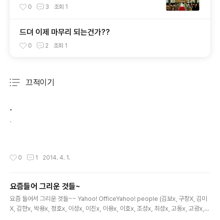
0
3
조회
1
드뎌 이제 마무리 되는건가??
0
2
조회
1
끄적이기
분류 전체보기
주요 글 목록
.
글 내용
.
작성시간
0
1
2014. 4. 1.
요즘들어 그리운 것들~
글 내용
요즘 들어서 그리운 것들~~ Yahoo! OfficeYahoo! people (김보x, 구창X, 김미
X, 김한x, 박용x, 정호x, 이성x, 이진x, 이용x, 이호x, 조성x, 최성x, 고동x, 고광x,
이지x 등등)Yahoo! engineerYahoo! System (Yinst, package, devel.yah