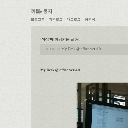
까툴e 둥지
블로그홈
지역로그
태그로그
방명록
'책상'에 해당되는 글 5건
My Desk @ office ver 4.0
2011.03.14
2
My Desk @ office ver 4.0