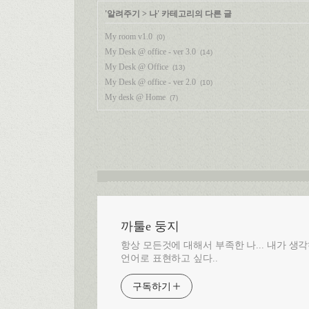
'
알려주기
>
나
' 카테고리의 다른 글
My room v1.0
(0)
My Desk @ office - ver 3.0
(14)
My Desk @ Office
(13)
My Desk @ office - ver 2.0
(10)
My desk @ Home
(7)
까툴e 둥지
항상 모든것에 대해서 부족한 나... 내가 
언어로 표현하고 싶다..
구독하기