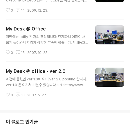
k Pro, HP LP2465 (24inch LCD) 를 지급 받았습니다.
이전과 비교하면은 많은 변화가 생겻네요... 아직 정리가 덜
0
14
2009. 12. 23.
된 상태입니다. 조금씩 좀더 깔끔하게 정리를 할 예정입니
다...
My Desk @ Office
글 내용
이번에 modify 된 저의 책상입니다. 한자짜리 어항이 새
롭게 들어와서 자리가 상당히 부족해 졌습니다. 사내동호
회로 물생활 동호회가 창설 되면서 동호회 지원금으로 어
0
13
2007. 10. 23.
항을 받게 되었습니다. 브리샤라는 어종을 조성준사마에게
분양 받아 새롭게 책상을 꾸몄습니다... 기존에 키우는 구피
와는 좀 다른 어종이구용.. 새끼를 낳으면은 돌보면서 키우
My Desk @ office - ver 2.0
는 어종입니다. 커뮤니티등에서 글을 봤을떄 3대가 같이
글 내용
사는 어종이라 하여 보기 좋을듯 합니다. 아래 보이는 브리
예전에 올렸던 ver 1.0에 이어 ver 2.0 posting 합니다.
샤는 조성준사마가 추석때 저를 위하여 망우리 공동묘지까
ver 1.0 은 여기서 보실수 있습니다. url : http://www.ka
지 가서 분양을 받아와서 이제서야 저에게 인계를 하였네
toole.com/tt/30 자리의 위치도 바뀌었고... 정말 많은 변
요.. 그런데 오늘 퇴근 할때쯤에 암놈이 숫놈의 공격을 받네
0
10
2007. 6. 27.
화가 있었네요... 이런 저런 것들이 책상을 마니 차지 하고
요.. 무슨 일인지.. 둘이 싸웠는지 모르겠녜요.. 다시 화해하
있네요... 좀더 아기자기 하게 꾸미고 싶은데.. 맘처럼 것도
여 화목하게 지내고 붕가붕가(??..
잘 안되고...쿨럭... 다음에는 좀더 이쁜 책상 모습 posting
하께요..
이 블로그 인기글