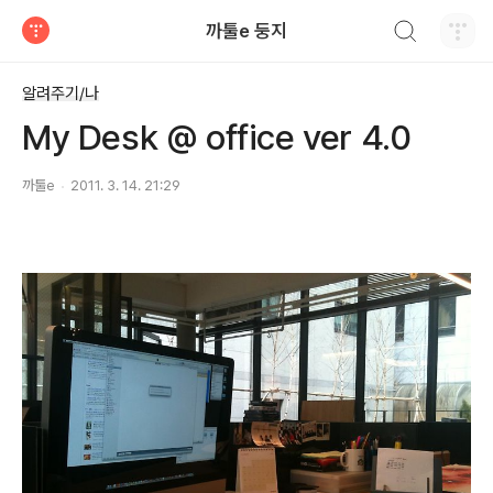
검색하기
까툴e 둥지
티스토리
알려주기/나
My Desk @ office ver 4.0
까툴e
2011. 3. 14. 21:29