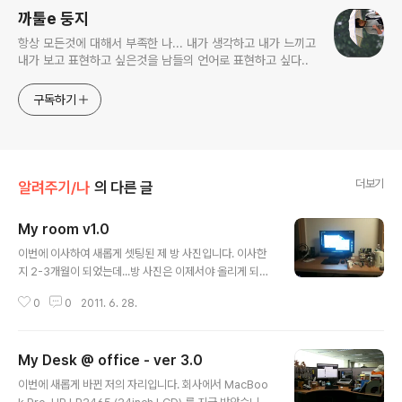
까툴e 둥지
항상 모든것에 대해서 부족한 나... 내가 생각하고 내가 느끼고
내가 보고 표현하고 싶은것을 남들의 언어로 표현하고 싶다..
구독하기
더보기
알려주기/나
의 다른 글
My room v1.0
글 내용
이번에 이사하여 새롭게 셋팅된 제 방 사진입니다. 이사한
지 2-3개월이 되었는데...방 사진은 이제서야 올리게 되네
요... 추후 기회가 되면은 조목조목 한번 올려 볼까 합니다..
0
0
2011. 6. 28.
My Desk @ office - ver 3.0
글 내용
이번에 새롭게 바뀐 저의 자리입니다. 회사에서 MacBoo