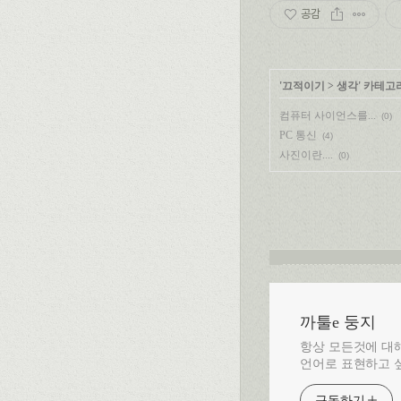
공감
'
끄적이기
>
생각
' 카테고
컴퓨터 사이언스를...
(0)
PC 통신
(4)
사진이란....
(0)
까툴e 둥지
항상 모든것에 대해
언어로 표현하고 싶
구독하기