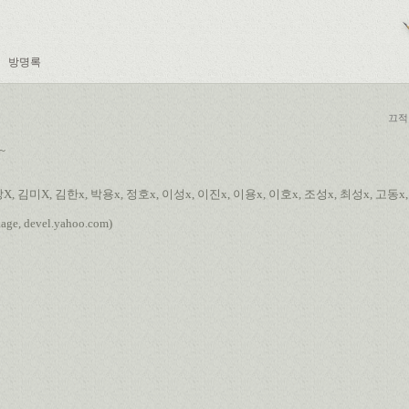
방명록
끄적
~
 구창X, 김미X, 김한x, 박용x, 정호x, 이성x, 이진x, 이용x, 이호x, 조성x, 최성x, 고동
kage, devel.yahoo.com)