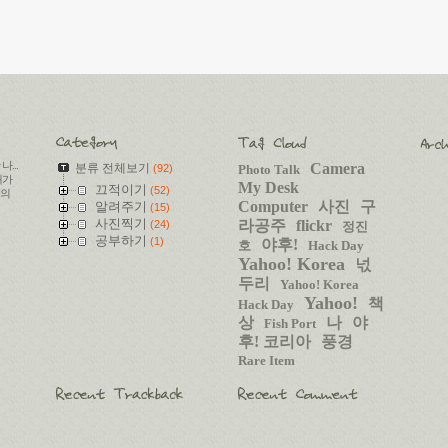
...
Camera
분류 전체보기
(92)
Photo Talk
내가
My Desk
끄적이기
(52)
들의
Computer
사진
구
알려주기
(15)
사진찍기
라공주
flickr
(24)
정진
공부하기
(1)
야후!
호
Hack Day
Yahoo! Korea
넋
두리
Yahoo! Korea
Yahoo!
책
Hack Day
상
나
야
Fish Port
후! 코리아
풍경
Rare Item