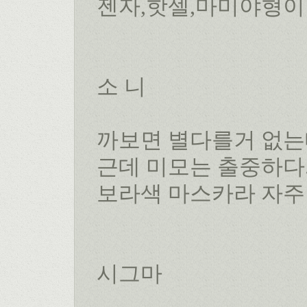
젠자,핫셀,마미야형이
소 니
까보면 별다를거 없는
근데 미모는 출중하다
보라색 마스카라 자주
시그마