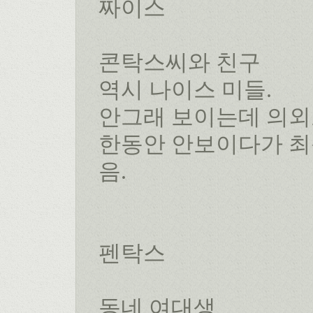
짜이스
콘탁스씨와 친구
역시 나이스 미들.
안그래 보이는데 의외
한동안 안보이다가 
음.
펜탁스
동네 여대생