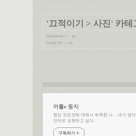
'
끄적이기
>
사진
' 카
Workerholic~~~
(8)
Contax N1 ~~
(4)
까툴e 둥지
항상 모든것에 대해서 부족한 나... 내가 
언어로 표현하고 싶다..
구독하기