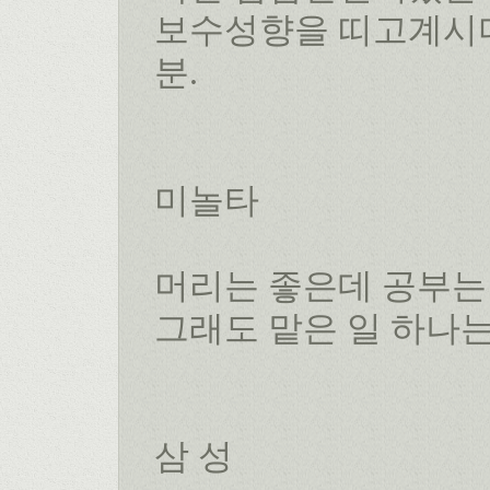
보수성향을 띠고계시다
분.
미놀타
머리는 좋은데 공부는
그래도 맡은 일 하나는
삼 성