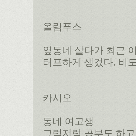
올림푸스
옆동네 살다가 최근 
터프하게 생겼다. 비도
카시오
동네 여고생
그럭저럭 공부도 하고 