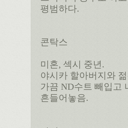
평범하다.
콘탁스
미혼, 섹시 중년.
야시카 할아버지와 젊
가끔 ND수트 빼입고
흔들어놓음.