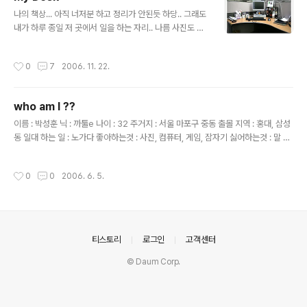
특성과 장단점☆ 속박을 싫어하는 자기 본위장점 자주적이다. 독립적이다. 남에게
글 내용
의지하려는 마음이 적다.단..
나의 책상... 아직 너저분 하고 정리가 안된듯 하당.. 그래도
내가 하루 종일 저 곳에서 일을 하는 자리.. 나름 사진도 붙
어 있고.. 그렇당...흐흐...
작성시간
0
7
2006. 11. 22.
who am I ??
글 내용
이름 : 박성훈 닉 : 까툴e 나이 : 32 주거지 : 서울 마포구 중동 출몰 지역 : 홍대, 삼성
동 일대 하는 일 : 노가다 좋아하는것 : 사진, 컴퓨터, 게임, 잠자기 싫어하는것 : 말 꼬
리 잡고 늘어지기, 귀찮게 하기 요즘 하고 싶은것 : 맘 편히 잠자기 갖고 싶은것 : HH
K pro2 keyboard, Camera Lens, 30inch LCD monitor 한달에 쓰는 돈 : T
작성시간
0
0
2006. 6. 5.
op Secret 한달에 버는 돈 : Top Secret Army Area : 동두천 (TDC) Army U
nit : 3rd Platoon, C company, 9th Infantry, 1st Brigade, 2nd US Army D
ivision (In Camp Hovey) My Equipment Camera : D200..
의안내
티스토리
로그인
고객센터
© Daum Corp.