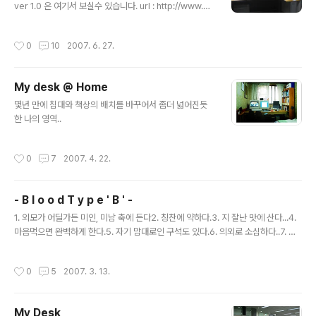
지 가서 분양을 받아와서 이제서야 저에게 인계를 하였네
ver 1.0 은 여기서 보실수 있습니다. url : http://www.ka
요.. 그런데 오늘 퇴근 할때쯤에 암놈이 숫놈의 공격을 받네
toole.com/tt/30 자리의 위치도 바뀌었고... 정말 많은 변
요.. 무슨 일인지.. 둘이 싸웠는지 모르겠녜요.. 다시 화해하
화가 있었네요... 이런 저런 것들이 책상을 마니 차지 하고
작성시간
0
10
2007. 6. 27.
여 화목하게 지내고 붕가붕가(??..
있네요... 좀더 아기자기 하게 꾸미고 싶은데.. 맘처럼 것도
잘 안되고...쿨럭... 다음에는 좀더 이쁜 책상 모습 posting
하께요..
My desk @ Home
글 내용
몇년 만에 침대와 책상의 배치를 바꾸어서 좀더 넓어진듯
한 나의 영역..
작성시간
0
7
2007. 4. 22.
- B l o o d T y p e ' B ' -
글 내용
1. 외모가 어딜가든 미인, 미남 축에 든다2. 칭찬에 약하다.3. 지 잘난 맛에 산다...4.
마음먹으면 완벽하게 한다.5. 자기 맘대로인 구석도 있다.6. 의외로 소심하다..7. 뒤
끝이 없다.8. 의외로 고독을 즐기고 또 의외로 인간관계를 중요하게 여긴다..9. 낙천
적이다.10. 거절을 못한다..11. 유머감각은 짱이다12. 한번 싫은 사람은 특별한경우
작성시간
0
5
2007. 3. 13.
없는이상 영원히싫어하는 B형ㅋㅋㅋ13. 좋고싫음이 확실한 B형(중간인 사람이없
다)14. 감정변화가 심하다15. 먹을거 진짜좋아한다16. 단순하다17. 그래서인지 복
잡한걸싫어한다18. 아이디어맨(우먼)!19. 정이많다20. 개성이강하다 ☆B형 그들의
My Desk