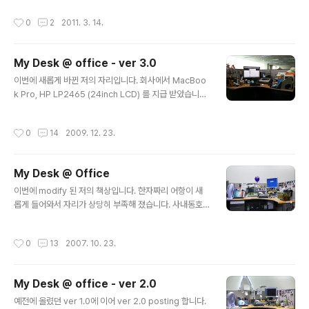
나도 좋구요.. 앞으로 간간히 블로그 업데이트를 하도록 하
작성시간
0
2
2011. 3. 14.
겠습니다. ^^
My Desk @ office - ver 3.0
글 내용
이번에 새롭게 바뀐 저의 자리입니다. 회사에서 MacBoo
k Pro, HP LP2465 (24inch LCD) 를 지급 받았습니다.
이전과 비교하면은 많은 변화가 생겻네요... 아직 정리가 덜
된 상태입니다. 조금씩 좀더 깔끔하게 정리를 할 예정입니
작성시간
0
14
2009. 12. 23.
다...
My Desk @ Office
글 내용
이번에 modify 된 저의 책상입니다. 한자짜리 어항이 새
롭게 들어와서 자리가 상당히 부족해 졌습니다. 사내동호
회로 물생활 동호회가 창설 되면서 동호회 지원금으로 어
항을 받게 되었습니다. 브리샤라는 어종을 조성준사마에게
작성시간
0
13
2007. 10. 23.
분양 받아 새롭게 책상을 꾸몄습니다... 기존에 키우는 구피
와는 좀 다른 어종이구용.. 새끼를 낳으면은 돌보면서 키우
는 어종입니다. 커뮤니티등에서 글을 봤을떄 3대가 같이
My Desk @ office - ver 2.0
사는 어종이라 하여 보기 좋을듯 합니다. 아래 보이는 브리
글 내용
샤는 조성준사마가 추석때 저를 위하여 망우리 공동묘지까
예전에 올렸던 ver 1.0에 이어 ver 2.0 posting 합니다.