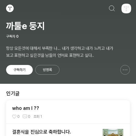
검색하기
티스토리
까툴e 둥지
구독자
0
항상 모든것에 대해서 부족한 나... 내가 생각하고 내가 느끼고 내가
보고 표현하고 싶은것을 남들의 언어로 표현하고 싶다..
구독하기
방명록
신고하기 레이어
열기
인기글
who am I ??
0
0
조회
1
결혼식을 진심으로 축하합니다.