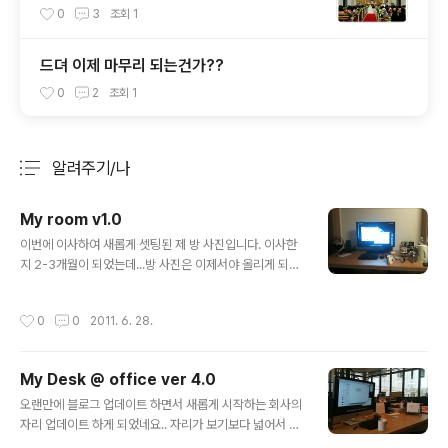
0
3
조회
1
드뎌 이제 마무리 되는건가??
0
2
조회
1
알려주기/나
분류 전체보기
주요 글 목록
My room v1.0
글 내용
이번에 이사하여 새롭게 셋팅된 제 방 사진입니다. 이사한
지 2-3개월이 되었는데...방 사진은 이제서야 올리게 되네
요... 추후 기회가 되면은 조목조목 한번 올려 볼까 합니다..
작성시간
0
0
2011. 6. 28.
My Desk @ office ver 4.0
글 내용
오랜만에 블로그 업데이트 하면서 새롭게 시작하는 회사의
자리 업데이트 하게 되었네요.. 자리가 보기보다 넓어서 좋
네요... 그리고 책상 상단이 원목이라서 나무의 느낌도 너무