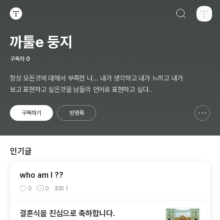
검색하기
티스토리
까툴e 둥지
구독자
0
항상 모든것에 대해서 부족한 나... 내가 생각하고 내가 느끼고 내가
보고 표현하고 싶은것을 남들의 언어로 표현하고 싶다..
구독하기
방명록
신고하기 레이어
열기
인기글
who am I ??
0
0
조회
1
결혼식을 진심으로 축하합니다.