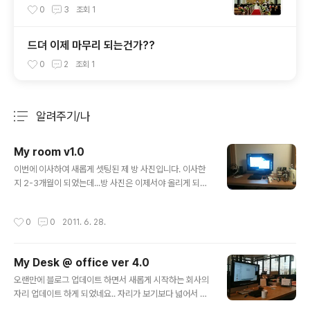
0
3
조회
1
드뎌 이제 마무리 되는건가??
0
2
조회
1
알려주기/나
분류 전체보기
주요 글 목록
My room v1.0
글 내용
이번에 이사하여 새롭게 셋팅된 제 방 사진입니다. 이사한
지 2-3개월이 되었는데...방 사진은 이제서야 올리게 되네
요... 추후 기회가 되면은 조목조목 한번 올려 볼까 합니다..
작성시간
0
0
2011. 6. 28.
My Desk @ office ver 4.0
글 내용
오랜만에 블로그 업데이트 하면서 새롭게 시작하는 회사의
자리 업데이트 하게 되었네요.. 자리가 보기보다 넓어서 좋
네요... 그리고 책상 상단이 원목이라서 나무의 느낌도 너무