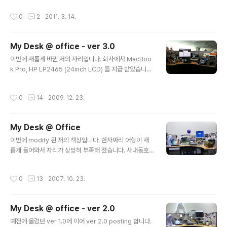
나도 좋구요.. 앞으로 간간히 블로그 업데이트를 하도록 하
작성시간
0
2
2011. 3. 14.
겠습니다. ^^
My Desk @ office - ver 3.0
글 내용
이번에 새롭게 바뀐 저의 자리입니다. 회사에서 MacBoo
k Pro, HP LP2465 (24inch LCD) 를 지급 받았습니다.
이전과 비교하면은 많은 변화가 생겻네요... 아직 정리가 덜
된 상태입니다. 조금씩 좀더 깔끔하게 정리를 할 예정입니
작성시간
0
14
2009. 12. 23.
다...
My Desk @ Office
글 내용
이번에 modify 된 저의 책상입니다. 한자짜리 어항이 새
롭게 들어와서 자리가 상당히 부족해 졌습니다. 사내동호
회로 물생활 동호회가 창설 되면서 동호회 지원금으로 어
항을 받게 되었습니다. 브리샤라는 어종을 조성준사마에게
작성시간
0
13
2007. 10. 23.
분양 받아 새롭게 책상을 꾸몄습니다... 기존에 키우는 구피
와는 좀 다른 어종이구용.. 새끼를 낳으면은 돌보면서 키우
는 어종입니다. 커뮤니티등에서 글을 봤을떄 3대가 같이
My Desk @ office - ver 2.0
사는 어종이라 하여 보기 좋을듯 합니다. 아래 보이는 브리
글 내용
샤는 조성준사마가 추석때 저를 위하여 망우리 공동묘지까
예전에 올렸던 ver 1.0에 이어 ver 2.0 posting 합니다.