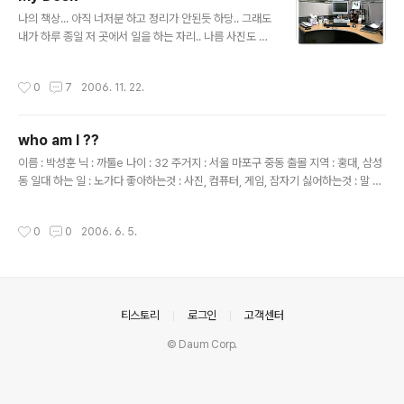
특성과 장단점☆ 속박을 싫어하는 자기 본위장점 자주적이다. 독립적이다. 남에게
글 내용
의지하려는 마음이 적다.단..
나의 책상... 아직 너저분 하고 정리가 안된듯 하당.. 그래도
내가 하루 종일 저 곳에서 일을 하는 자리.. 나름 사진도 붙
어 있고.. 그렇당...흐흐...
작성시간
0
7
2006. 11. 22.
who am I ??
글 내용
이름 : 박성훈 닉 : 까툴e 나이 : 32 주거지 : 서울 마포구 중동 출몰 지역 : 홍대, 삼성
동 일대 하는 일 : 노가다 좋아하는것 : 사진, 컴퓨터, 게임, 잠자기 싫어하는것 : 말 꼬
리 잡고 늘어지기, 귀찮게 하기 요즘 하고 싶은것 : 맘 편히 잠자기 갖고 싶은것 : HH
K pro2 keyboard, Camera Lens, 30inch LCD monitor 한달에 쓰는 돈 : T
작성시간
0
0
2006. 6. 5.
op Secret 한달에 버는 돈 : Top Secret Army Area : 동두천 (TDC) Army U
nit : 3rd Platoon, C company, 9th Infantry, 1st Brigade, 2nd US Army D
ivision (In Camp Hovey) My Equipment Camera : D200..
의안내
티스토리
로그인
고객센터
© Daum Corp.