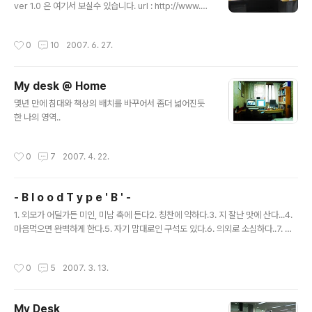
지 가서 분양을 받아와서 이제서야 저에게 인계를 하였네
ver 1.0 은 여기서 보실수 있습니다. url : http://www.ka
요.. 그런데 오늘 퇴근 할때쯤에 암놈이 숫놈의 공격을 받네
toole.com/tt/30 자리의 위치도 바뀌었고... 정말 많은 변
요.. 무슨 일인지.. 둘이 싸웠는지 모르겠녜요.. 다시 화해하
화가 있었네요... 이런 저런 것들이 책상을 마니 차지 하고
작성시간
0
10
2007. 6. 27.
여 화목하게 지내고 붕가붕가(??..
있네요... 좀더 아기자기 하게 꾸미고 싶은데.. 맘처럼 것도
잘 안되고...쿨럭... 다음에는 좀더 이쁜 책상 모습 posting
하께요..
My desk @ Home
글 내용
몇년 만에 침대와 책상의 배치를 바꾸어서 좀더 넓어진듯
한 나의 영역..
작성시간
0
7
2007. 4. 22.
- B l o o d T y p e ' B ' -
글 내용
1. 외모가 어딜가든 미인, 미남 축에 든다2. 칭찬에 약하다.3. 지 잘난 맛에 산다...4.
마음먹으면 완벽하게 한다.5. 자기 맘대로인 구석도 있다.6. 의외로 소심하다..7. 뒤
끝이 없다.8. 의외로 고독을 즐기고 또 의외로 인간관계를 중요하게 여긴다..9. 낙천
적이다.10. 거절을 못한다..11. 유머감각은 짱이다12. 한번 싫은 사람은 특별한경우
작성시간
0
5
2007. 3. 13.
없는이상 영원히싫어하는 B형ㅋㅋㅋ13. 좋고싫음이 확실한 B형(중간인 사람이없
다)14. 감정변화가 심하다15. 먹을거 진짜좋아한다16. 단순하다17. 그래서인지 복
잡한걸싫어한다18. 아이디어맨(우먼)!19. 정이많다20. 개성이강하다 ☆B형 그들의
My Desk