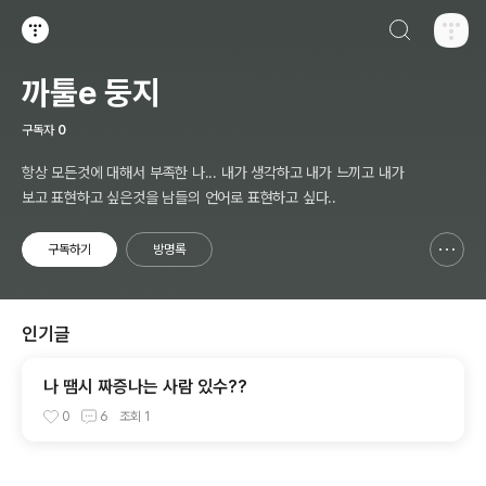
검색하기
티스토리
까툴e 둥지
구독자
0
항상 모든것에 대해서 부족한 나... 내가 생각하고 내가 느끼고 내가
보고 표현하고 싶은것을 남들의 언어로 표현하고 싶다..
구독하기
방명록
신고하기 레이어
열기
인기글
나 땜시 짜증나는 사람 있수??
0
6
조회
1