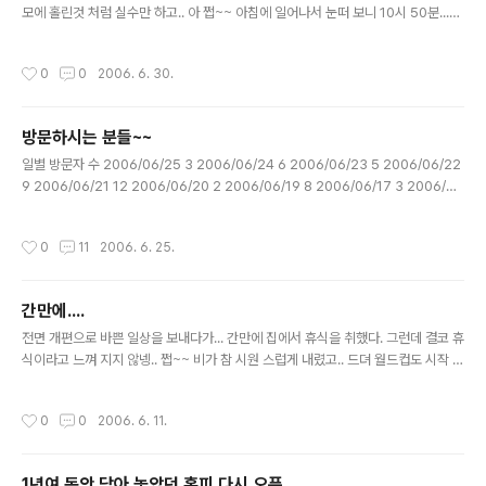
모에 홀린것 처럼 실수만 하고.. 아 쩝~~ 아침에 일어나서 눈떠 보니 10시 50분...
헉.. 일단 전화로 미안하다고 연락하고.. 회사에 오니 12시 10분...컴터 키고.. 업무 준
비하고...쩝.. OutLook 을 여는 순간 70여개의 메일이... 장애 발생하여 해당 장애
작성시간
0
0
2006. 6. 30.
처리 하고...접....모든게 엉망이당... 이럴때마다 항상 느끼는 것이만... 난 정말 인복은
타고 난거 같음... 내가 부족하고 실수하고 하면은 주위 사람들이 어케 support 를
무제한 지원을 해주니... 다행이 내가 버티고 있는것.... 언능 다시 정상으로 와야 할건
방문하시는 분들~~
데~~
글 내용
일별 방문자 수 2006/06/25 3 2006/06/24 6 2006/06/23 5 2006/06/22
9 2006/06/21 12 2006/06/20 2 2006/06/19 8 2006/06/17 3 2006/0
6/16 8 2006/06/15 2 2006/06/14 11 10일간의 일별 방문자 현황.. 접속하시
는 분들 방명록에 글이라도 남겨 주세요....
작성시간
0
11
2006. 6. 25.
간만에....
글 내용
전면 개편으로 바쁜 일상을 보내다가... 간만에 집에서 휴식을 취했다. 그런데 결코 휴
식이라고 느껴 지지 않넹.. 쩝~~ 비가 참 시원 스럽게 내렸고.. 드뎌 월드컵도 시작 했
고... 준비도 마니 했는데... 모든게 어떻게 된건지 ...
작성시간
0
0
2006. 6. 11.
1년여 동안 닫아 놓았던 홈피 다시 오픈..