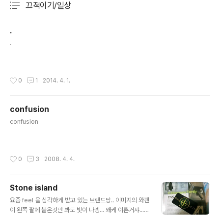
끄적이기/일상
분류 전체보기
주요 글 목록
.
글 내용
.
작성시간
0
1
2014. 4. 1.
confusion
글 내용
confusion
작성시간
0
3
2008. 4. 4.
Stone island
글 내용
요즘 feel 을 심각하게 받고 있는 브랜드당.. 이미지의 와펜
이 왼쪽 팔에 붙은것만 봐도 빛이 나넹... 왜케 이쁜거샤...
ㅜ,.ㅜ; 이제 어떡할거샤~ 나 필~~ 받게 한 사람들 책임지