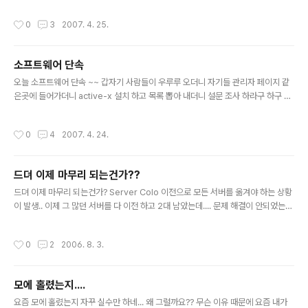
쇼..
작성시간
0
3
2007. 4. 25.
소프트웨어 단속
글 내용
오늘 소프트웨어 단속 ~~ 갑자기 사람들이 우루루 오더니 자기들 관리자 페이지 같
은곳에 들어가더니 active-x 설치 하고 목록 뽑아 내더니 설문 조사 하라구 하구 끝
~~ 그런데 이것도 내가 했따.. 단속 나온 사람이 내 키보드를 보더니 독수리 타법을
보여 주더라.. 10여년 만에 그런 타법은 첨으로 봤다.. 회사생활 하면서 한번도 받아
작성시간
0
4
2007. 4. 24.
보지 않았던 소프트웨어 단속을 오늘 첨 받았는데.. 너무 시시하게 끝났따. 미리 공지
로 삭제를 하긴 했지만... 여태까지 들어왔던 이야기들과 비교 하면은 너무 하늘과
땅... 낼도 한번 더 나온다구 하니... 낼까지 일하기 쉽지 않겠구만... 언능 끝나라~~
드뎌 이제 마무리 되는건가??
지운 프로그램들 다시 설치를 해야 작업하기 수월해 진다~~
글 내용
드뎌 이제 마무리 되는건가? Server Colo 이전으로 모든 서버를 옮겨야 하는 상황
이 발생.. 이제 그 많던 서버를 다 이전 하고 2대 남았는데.... 문제 해결이 안되었는
데... 이제 그 남은 문제점 역시 해결.. 이제 정말 끝이 보인다.. 으하하~~ 조금만 기둘
려라.. 내가 다 옮기고 끝내 줄테니까...ㅎㅎㅎㅎ.. 다 끝나면은 술이나 거하게 한잔 해
작성시간
0
2
2006. 8. 3.
야지....
모에 홀렸는지....
글 내용
요즘 모에 홀렸는지 자꾸 실수만 하네... 왜 그럴까요?? 무슨 이유 때문에 요즘 내가