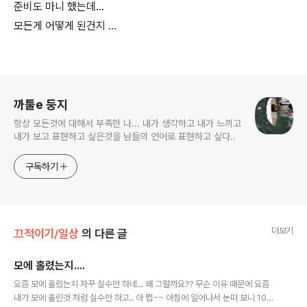
준비도 마니 했는데...
모든게 어떻게 된건지 ...
로그 정보
까툴e 둥지
항상 모든것에 대해서 부족한 나... 내가 생각하고 내가 느끼고
내가 보고 표현하고 싶은것을 남들의 언어로 표현하고 싶다..
구독하기
더보기
끄적이기/일상
의 다른 글
모에 홀렸는지....
글 내용
요즘 모에 홀렸는지 자꾸 실수만 하네... 왜 그럴까요?? 무슨 이유 때문에 요즘
내가 모에 홀린것 처럼 실수만 하고.. 아 쩝~~ 아침에 일어나서 눈떠 보니 10시