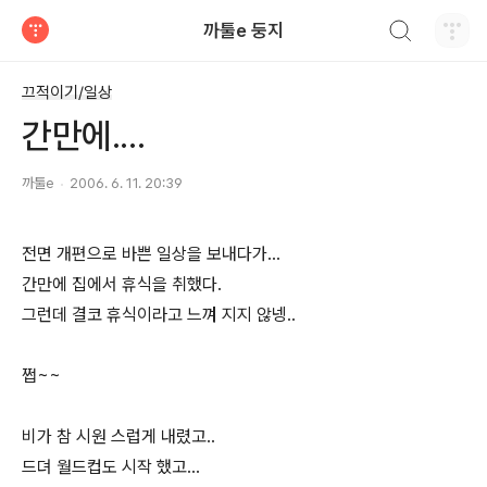
검색하기
까툴e 둥지
티스토리
끄적이기/일상
간만에....
까툴e
2006. 6. 11. 20:39
전면 개편으로 바쁜 일상을 보내다가...
간만에 집에서 휴식을 취했다.
그런데 결코 휴식이라고 느껴 지지 않넹..
쩝~~
비가 참 시원 스럽게 내렸고..
드뎌 월드컵도 시작 했고...