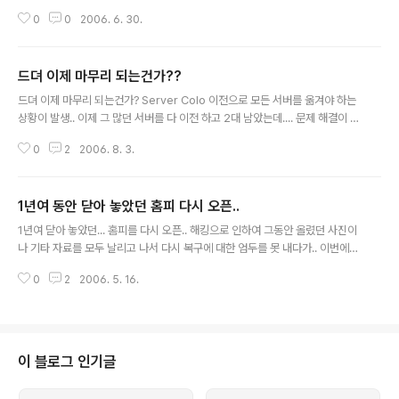
50분...헉.. 일단 전화로 미안하다고 연락하고.. 회사에 오니 12시 10분...컴터
0
0
2006. 6. 30.
키고.. 업무 준비하고...쩝.. OutLook 을 여는 순간 70여개의 메일이... 장애 발
생하여 해당 장애 처리 하고...접....모든게 엉망이당... 이럴때마다 항상 느끼는
것이만... 난 정말 인복은 타고 난거 같음... 내가 부족하고 실수하고 하면은 주위
드뎌 이제 마무리 되는건가??
사람들이 어케 support 를 무제한 지원을 해주니... 다행이 내가 버티고 있는
글 내용
것.... 언능 다시 정상으로 와야 할건데~~
드뎌 이제 마무리 되는건가? Server Colo 이전으로 모든 서버를 옮겨야 하는
상황이 발생.. 이제 그 많던 서버를 다 이전 하고 2대 남았는데.... 문제 해결이 안
되었는데... 이제 그 남은 문제점 역시 해결.. 이제 정말 끝이 보인다.. 으하하~~
0
2
2006. 8. 3.
조금만 기둘려라.. 내가 다 옮기고 끝내 줄테니까...ㅎㅎㅎㅎ.. 다 끝나면은 술이
나 거하게 한잔 해야지....
1년여 동안 닫아 놓았던 홈피 다시 오픈..
글 내용
1년여 닫아 놓았던... 홈피를 다시 오픈.. 해킹으로 인하여 그동안 올렸던 사진이
나 기타 자료를 모두 날리고 나서 다시 복구에 대한 엄두를 못 내다가.. 이번에는
잘좀 관리 해볼까 하는데..잘될지는 나두 모른다오~~ 다만 나를 조금이라도 잘
0
2
2006. 5. 16.
표현을 해줄수 있기를...
이 블로그 인기글