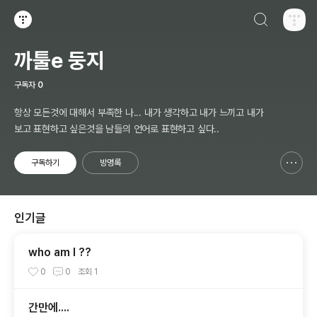
검색하기
티스토리
까툴e 둥지
구독자
0
항상 모든것에 대해서 부족한 나... 내가 생각하고 내가 느끼고 내가
보고 표현하고 싶은것을 남들의 언어로 표현하고 싶다..
구독하기
방명록
신고하기 레이어
열기
인기글
who am I ??
0
0
조회
1
간만에....