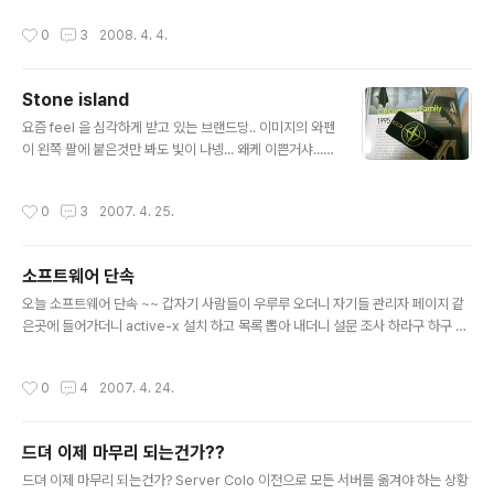
작성시간
0
3
2008. 4. 4.
Stone island
글 내용
요즘 feel 을 심각하게 받고 있는 브랜드당.. 이미지의 와펜
이 왼쪽 팔에 붙은것만 봐도 빛이 나넹... 왜케 이쁜거샤...
ㅜ,.ㅜ; 이제 어떡할거샤~ 나 필~~ 받게 한 사람들 책임지
쇼..
작성시간
0
3
2007. 4. 25.
소프트웨어 단속
글 내용
오늘 소프트웨어 단속 ~~ 갑자기 사람들이 우루루 오더니 자기들 관리자 페이지 같
은곳에 들어가더니 active-x 설치 하고 목록 뽑아 내더니 설문 조사 하라구 하구 끝
~~ 그런데 이것도 내가 했따.. 단속 나온 사람이 내 키보드를 보더니 독수리 타법을
보여 주더라.. 10여년 만에 그런 타법은 첨으로 봤다.. 회사생활 하면서 한번도 받아
작성시간
0
4
2007. 4. 24.
보지 않았던 소프트웨어 단속을 오늘 첨 받았는데.. 너무 시시하게 끝났따. 미리 공지
로 삭제를 하긴 했지만... 여태까지 들어왔던 이야기들과 비교 하면은 너무 하늘과
땅... 낼도 한번 더 나온다구 하니... 낼까지 일하기 쉽지 않겠구만... 언능 끝나라~~
드뎌 이제 마무리 되는건가??
지운 프로그램들 다시 설치를 해야 작업하기 수월해 진다~~
글 내용
드뎌 이제 마무리 되는건가? Server Colo 이전으로 모든 서버를 옮겨야 하는 상황