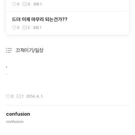
0
0
조회
1
드뎌 이제 마무리 되는건가??
0
2
조회
1
끄적이기/일상
분류 전체보기
주요 글 목록
.
글 내용
.
작성시간
0
1
2014. 4. 1.
confusion
글 내용
confusion