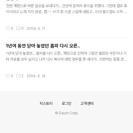
글 내용
전면 개편으로 바쁜 일상을 보내다가... 간만에 집에서 휴식을 취했다. 그런데 결코 휴
식이라고 느껴 지지 않넹.. 쩝~~ 비가 참 시원 스럽게 내렸고.. 드뎌 월드컵도 시작 했
고... 준비도 마니 했는데... 모든게 어떻게 된건지 ...
작성시간
0
0
2006. 6. 11.
1년여 동안 닫아 놓았던 홈피 다시 오픈..
글 내용
1년여 닫아 놓았던... 홈피를 다시 오픈.. 해킹으로 인하여 그동안 올렸던 사진이나 기
타 자료를 모두 날리고 나서 다시 복구에 대한 엄두를 못 내다가.. 이번에는 잘좀 관리
해볼까 하는데..잘될지는 나두 모른다오~~ 다만 나를 조금이라도 잘 표현을 해줄수
있기를...
작성시간
0
2
2006. 5. 16.
의안내
티스토리
로그인
고객센터
© Daum Corp.