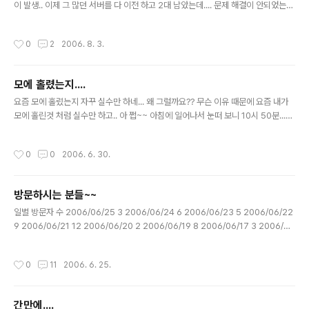
이 발생.. 이제 그 많던 서버를 다 이전 하고 2대 남았는데.... 문제 해결이 안되었는
데... 이제 그 남은 문제점 역시 해결.. 이제 정말 끝이 보인다.. 으하하~~ 조금만 기둘
려라.. 내가 다 옮기고 끝내 줄테니까...ㅎㅎㅎㅎ.. 다 끝나면은 술이나 거하게 한잔 해
작성시간
0
2
2006. 8. 3.
야지....
모에 홀렸는지....
글 내용
요즘 모에 홀렸는지 자꾸 실수만 하네... 왜 그럴까요?? 무슨 이유 때문에 요즘 내가
모에 홀린것 처럼 실수만 하고.. 아 쩝~~ 아침에 일어나서 눈떠 보니 10시 50분...
헉.. 일단 전화로 미안하다고 연락하고.. 회사에 오니 12시 10분...컴터 키고.. 업무 준
비하고...쩝.. OutLook 을 여는 순간 70여개의 메일이... 장애 발생하여 해당 장애
작성시간
0
0
2006. 6. 30.
처리 하고...접....모든게 엉망이당... 이럴때마다 항상 느끼는 것이만... 난 정말 인복은
타고 난거 같음... 내가 부족하고 실수하고 하면은 주위 사람들이 어케 support 를
무제한 지원을 해주니... 다행이 내가 버티고 있는것.... 언능 다시 정상으로 와야 할건
방문하시는 분들~~
데~~
글 내용
일별 방문자 수 2006/06/25 3 2006/06/24 6 2006/06/23 5 2006/06/22
9 2006/06/21 12 2006/06/20 2 2006/06/19 8 2006/06/17 3 2006/0
6/16 8 2006/06/15 2 2006/06/14 11 10일간의 일별 방문자 현황.. 접속하시
는 분들 방명록에 글이라도 남겨 주세요....
작성시간
0
11
2006. 6. 25.
간만에....