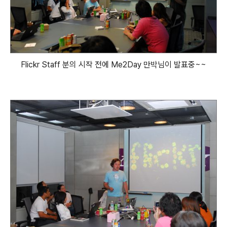
Flickr Staff 분의 시작 전에 Me2Day 만박님이 발표중~~