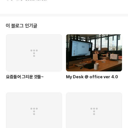
잔하고 집으로 발길을 하였습니다.. 다들 처음 보았지만...
공통 주제로 인하여 서먹하지 않고 즐거운 자리였습니다..
more photo : http://photo.katoole.com/data/200
6-10-27/
이 블로그 인기글
요즘들어 그리운 것들~
My Desk @ office ver 4.0