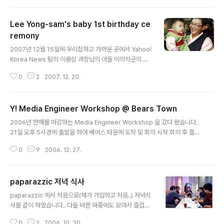
다들 즐겁게 저녁을 먹고 있네요.. 저 뒤에 정진호 과장님도
보이네영... 뉴스 Part 의 박세헌과장님, 최보현대리님,유
Lee Yong-sam's baby 1st birthday ce
진희씨도 저녁을 먹고 계시네요. 저녁먹고 이사님과 마리
오 카트 한판을~~ 10주년 기념 로고에서 기념 촬영도 하
remony
글 내용
고~~ 다시 작업을 하다가 보니 야식을 먹을 시간이.. 저녁
2007년 12월 15일에 우리집하고 가까운 곳에서 Yahoo!
으로는 치킨,족발,맥주가 나왔네요.. 야식후 다시금 키보드
Korea News 팀의 이용삼 과장님의 아들 이의석군의 돌
에 불을 내고 있는 Bugzzang 입니단. 맥북프로에 우분투
잔치가 있었습니다. 일단 집에서 가깝기도 해서 좋았구요..
쓰시는 신기한 취향의 조율님.. 어느덧 24시간이..
0
2
2007. 12. 20.
음식도 맛있었고.. 행사도 잼 있었습니다. 많은 분들이 참석
해 주셨는데..다 사진에 담지를 못한것이 조금 아쉽네요..
이번에 사진은 News 팀의 고동현 과장님과 저 이렇게 2
Y! Media Engineer Workshop @ Bears Town
명이서 촬영을 하게 되었습니다. 이용삼 과장님의 친구, 회
글 내용
사 동료 등 많은 분들이 와주셨습니다. 그리고 다른 돌잔치
2006년 한해를 마감하는 Media Engineer Workshop 을 갔다 왔습니다..
와 다르게 이벤트를 하여 상품을 오신 분들에게 나누어 주
21일 오후 5시경에 출발을 하여 베어스 타운에 도착 및 회의 시작 회의 후 즐거
는것이 다른 돌잔치와 상당히 달랐습니다.. 재미도 있었구
운 술자리를 하였습니다.. 한해를 마감하면서 여러가지 소망 및 내년에 바라는
요.. 그리고 이용삼 과장님 사모님의 꼼꼼함이 입구 옆 테이
0
9
2006. 12. 27.
바를 서로들 이야기 하면서 Yahoo! 가 더욱더 발전하기를 기원하면서 그렇게
블에 묻어 있더라구요.. 그간 촬영한 앨범, 병원 출입증, 초
저녁은 흘러 갔습니다. 다음날 서모씨의 우렁차다 못해 loud 한 목소리에 기상
음파 사진들..
을 하여 다 같이 스키 및 보드를 타며 즐겁게 마감을 하였습니다. 그러면은 200
paparazzic 저녁 식사
7년에는 다시 새롭게 홧팅을 외치며 열심히 달려 봅시다~~ㅏ Yahoo! 화이팅
글 내용
~~ Yahoo! Korea 화이팅~~ Yahoo! Korea Media 화이팅~~ more pho
paparazzic 에서 처음으로(제가 가입하고 처음..) 저녁식
tos : >
사를 같이 하였습니다.. 다들 바쁜 와중에도 모여서 즐겁게
밥과 담소를 나누고 2차오 Oak Lounge 에서 커피를 한
0
2
2006. 10. 30.