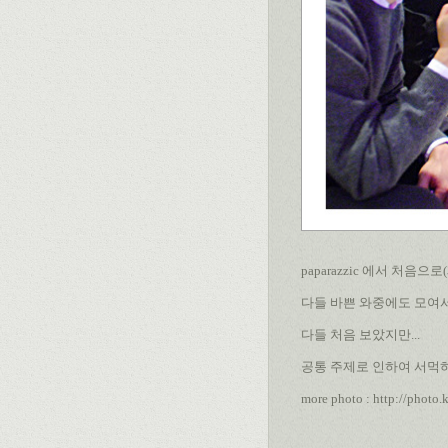
paparazzic 에서 처음
다들 바쁜 와중에도 모여서 
다들 처음 보았지만...
공통 주제로 인하여 서먹하
more photo :
http://photo.