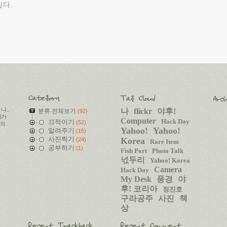
다..
...
나
flickr
야후!
분류 전체보기
(92)
내가
Computer
Hack Day
끄적이기
(52)
들의
Yahoo!
Yahoo!
알려주기
(15)
사진찍기
Korea
(24)
Rare Item
공부하기
(1)
Fish Port
Photo Talk
넋두리
Yahoo! Korea
Camera
Hack Day
My Desk
풍경
야
후! 코리아
정진호
구라공주
사진
책
상