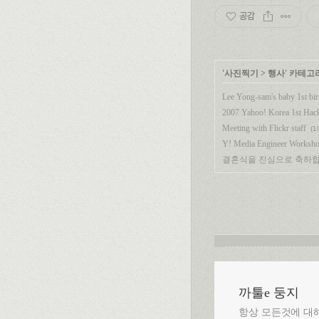
공감
'
사진찍기
>
행사
' 카테고
Lee Yong-sam's baby 1st bi
2007 Yahoo! Korea 1st Hac
Meeting with Flickr staff
(1
Y! Media Engineer Worksh
결혼식을 진심으로 축하합
까툴e 둥지
항상 모든것에 대해