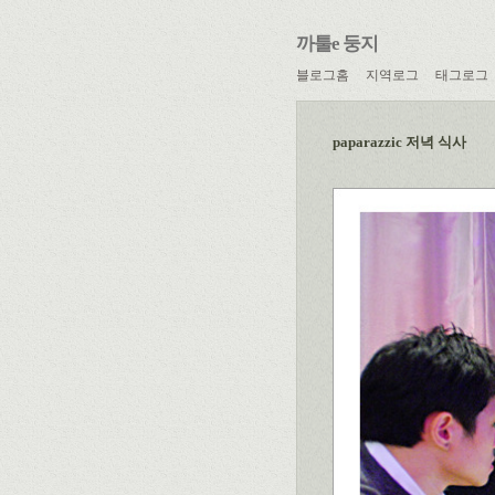
까툴e 둥지
블로그홈
지역로그
태그로그
paparazzic 저녁 식사