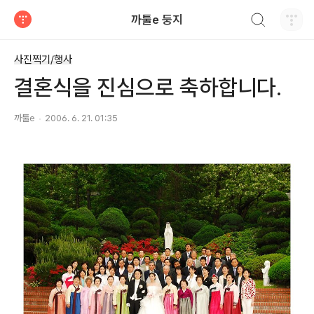
검색하기
까툴e 둥지
티스토리
사진찍기/행사
결혼식을 진심으로 축하합니다.
까툴e
2006. 6. 21. 01:35