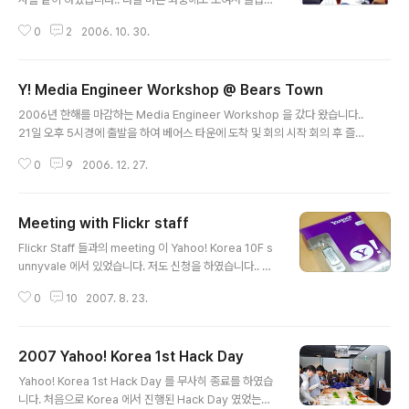
밥과 담소를 나누고 2차오 Oak Lounge 에서 커피를 한
0
2
2006. 10. 30.
잔하고 집으로 발길을 하였습니다.. 다들 처음 보았지만...
공통 주제로 인하여 서먹하지 않고 즐거운 자리였습니다..
more photo : http://photo.katoole.com/data/200
Y! Media Engineer Workshop @ Bears Town
6-10-27/
글 내용
2006년 한해를 마감하는 Media Engineer Workshop 을 갔다 왔습니다..
21일 오후 5시경에 출발을 하여 베어스 타운에 도착 및 회의 시작 회의 후 즐거
운 술자리를 하였습니다.. 한해를 마감하면서 여러가지 소망 및 내년에 바라는
0
9
2006. 12. 27.
바를 서로들 이야기 하면서 Yahoo! 가 더욱더 발전하기를 기원하면서 그렇게
저녁은 흘러 갔습니다. 다음날 서모씨의 우렁차다 못해 loud 한 목소리에 기상
을 하여 다 같이 스키 및 보드를 타며 즐겁게 마감을 하였습니다. 그러면은 200
Meeting with Flickr staff
7년에는 다시 새롭게 홧팅을 외치며 열심히 달려 봅시다~~ㅏ Yahoo! 화이팅
글 내용
~~ Yahoo! Korea 화이팅~~ Yahoo! Korea Media 화이팅~~ more pho
Flickr Staff 들과의 meeting 이 Yahoo! Korea 10F s
tos : >
unnyvale 에서 있었습니다. 저도 신청을 하였습니다.. O
pen API, Mash up, 앞으로의 Flickr 의 방향등에 대한
0
10
2007. 8. 23.
나름 유익했던거 같습니다.. Flickr 을 잘 모르고 사용을 하
였었는데..알게된 기능도 좀 있네요.. ^^ 이번에 뜻밖에 레
어 아이템을 얻었네요.. 1G usb memory 입니다. 생각보
2007 Yahoo! Korea 1st Hack Day
다 상당히 이쁘네용.... ^^ 하나양 베리베리 쌩유~~
글 내용
Yahoo! Korea 1st Hack Day 를 무사히 종료를 하였습
니다. 처음으로 Korea 에서 진행된 Hack Day 였었는데..