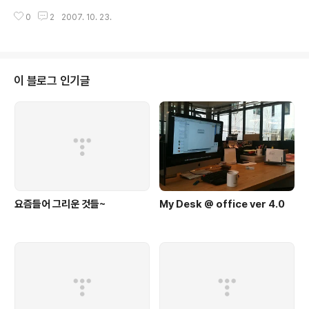
상당히 재미 있었고 다들 열심히 하시는 모습이 정말 보기
0
2
2007. 10. 23.
좋았었습니다. 저녁을 먹으려고 줄을 서 있는 모습입니다.
다들 즐겁게 저녁을 먹고 있네요.. 저 뒤에 정진호 과장님도
보이네영... 뉴스 Part 의 박세헌과장님, 최보현대리님,유
진희씨도 저녁을 먹고 계시네요. 저녁먹고 이사님과 마리
오 카트 한판을~~ 10주년 기념 로고에서 기념 촬영도 하
이 블로그 인기글
고~~ 다시 작업을 하다가 보니 야식을 먹을 시간이.. 저녁
으로는 치킨,족발,맥주가 나왔네요.. 야식후 다시금 키보드
에 불을 내고 있는 Bugzzang 입니단. 맥북프로에 우분투
쓰시는 신기한 취향의 조율님.. 어느덧 24시간이..
요즘들어 그리운 것들~
My Desk @ office ver 4.0