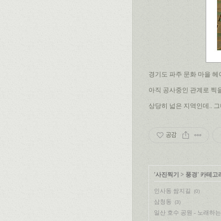
경기도 파주 문화 마을 헤이
아직 공사중인 관계로 찍을
상당히 넓은 지역인데.. 
공감
'
사진찍기
>
풍경
' 카테고
인사동 쌈지길
(0)
삼청동
(3)
일산 호수 공원 - 노래하는