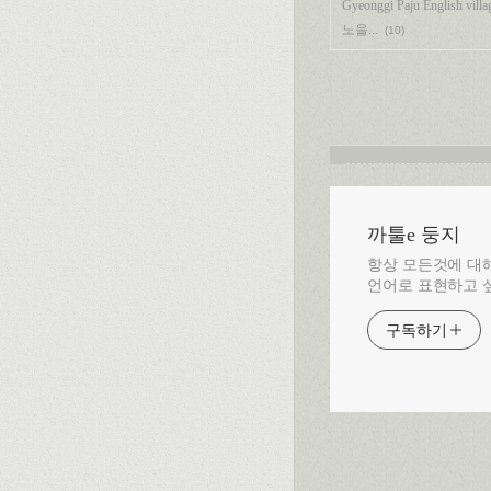
Gyeonggi Paju English villa
노을...
(10)
까툴e 둥지
항상 모든것에 대해
언어로 표현하고 싶
구독하기