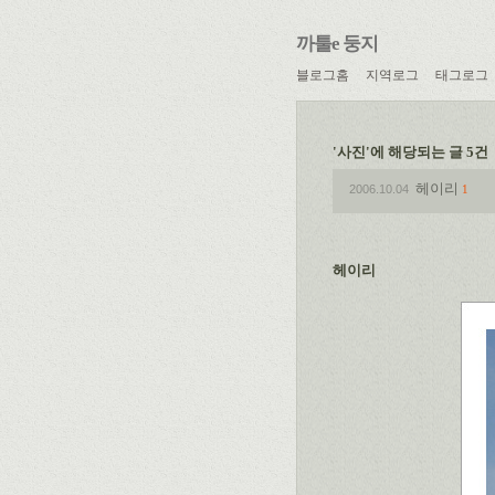
까툴e 둥지
블로그홈
지역로그
태그로그
'사진'에 해당되는 글 5건
헤이리
2006.10.04
1
헤이리