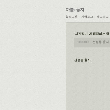
까툴e 둥지
블로그홈
지역로그
태그로그
'사진찍기'에 해당되는 글 
선정릉 출사.
2008.01.11
선정릉 출사.