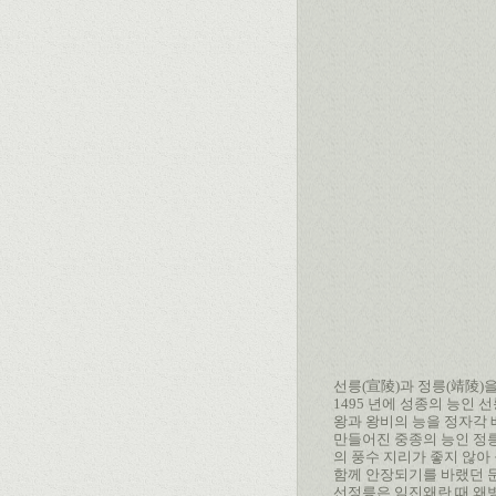
선릉(宣陵)과 정릉(靖陵)
1495 년에 성종의 능인 
왕과 왕비의 능을 정자각 배
만들어진 중종의 능인 정릉
의 풍수 지리가 좋지 않아
함께 안장되기를 바랬던 문
선정릉은 임진왜란 때 왜병