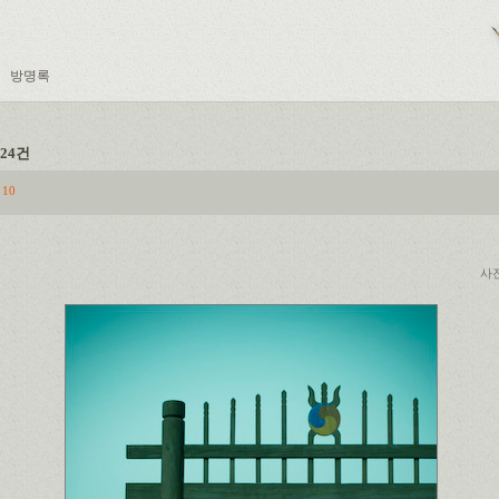
방명록
24건
10
사