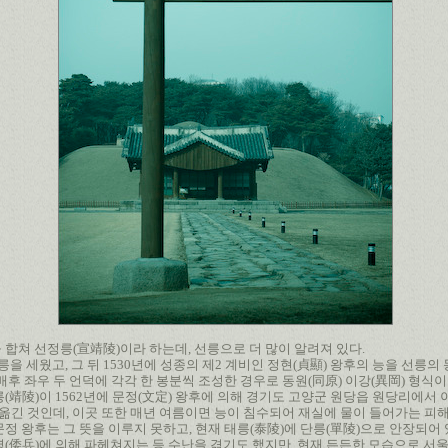
을 합쳐 선정릉(宣靖陵)이라 하는데, 선릉으로 더 많이 알려져 있다.
선릉을 세웠고, 그 뒤 1530년에 성종의 제2 계비인 정현(貞顯) 왕후의 능을 선릉
후 좌우 두 언덕에 각각 한 봉분씩 조성한 경우로 동원(同原) 이강(異岡) 형식이라 
(靖陵)이 1562년에 문정(文定) 왕후에 의해 경기도 고양군 원당읍 원당리에서
 옮긴 것인데, 이곳 또한 매년 여름이면 능이 침수되어 재실에 물이 들어가는 피해
정 왕후는 그 뜻을 이루지 못하고, 현재 태릉(泰陵)에 단릉(單陵)으로 안장되어 
(倭兵)에 의해 파헤쳐지는 등 수난을 겪기도 했지만, 현재 든든한 모습으로 서울의