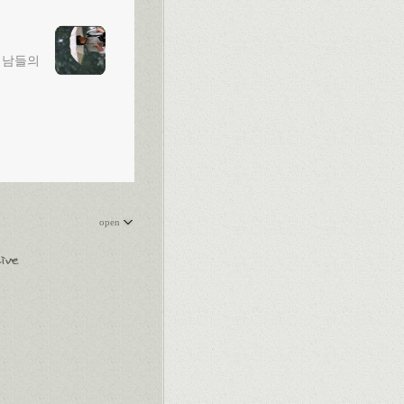
 남들의
open