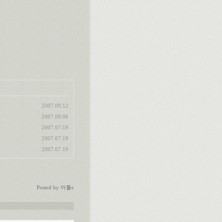
2007.09.12
2007.08.06
2007.07.19
2007.07.19
2007.07.19
Posted by
까툴e