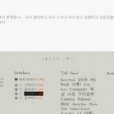
서 부족한 나... 내가 생각하고 내가 느끼고 내가 보고 표현하고 싶은것을
다..
1
2
3
4
···
24
...
My
분류 전체보기
(92)
Rare Item
정진호
내가
Desk
야후!
Fish
끄적이기
(52)
들의
Computer
책
알려주기
Port
(15)
사진찍기
상
사진
구라공주
(24)
공부하기
(1)
Yahoo!
Camera
flickr
Hack Day
Photo
Talk
Yahoo! Korea
나
야후!
Hack Day