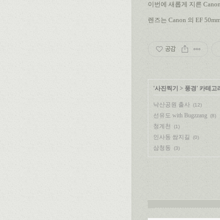
이번에 새롭게 지른 Cano
렌즈는 Canon 의 EF 50mm
공감
'
사진찍기
>
풍경
' 카테고
낙산공원 출사
(12)
선유도 with Bugzzang
(8)
청계천
(1)
인사동 쌈지길
(0)
삼청동
(3)