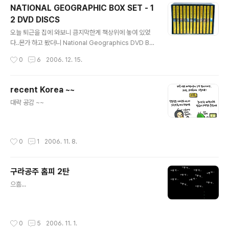
NATIONAL GEOGRAPHIC BOX SET - 1
2 DVD DISCS
글 내용
오늘 퇴근을 집에 와보니 큼지막한게 책상위에 놓여 있었
다..몬가 하고 봤더니 National Geographics DVD Bo
x SET 이었다.동생이 회사에 굴러 다니고 있길래 들고 왔
작성시간
0
6
2006. 12. 15.
다구 한다. (이 좋은것이 회사에서 막 굴러 다니다니....)예
전에 slrclub 에서도 공구를 했던 그 유명한..4편인 내셔널
지오그래픽의 사진작가들을 원본으로 다시 볼수 있게 되다
recent Korea ~~
니다시 한번 볼려구 어둠의 경로를 뒤져도 구하기 쉽지 않
글 내용
대략 공감 ~~
았었는데....흐흐... 1. 우주를 향한 도전 (DESTINATION :
SPACE) 우주를 향한 인간의 꿈은 인간의 운명인가. 196
9년 7월 20일 아폴로 11호의 달 착륙은 인류 역사상 최초
로 전세계의 이목을 하나로 집중시킨 대 사건이었다. 또한
작성시간
0
1
2006. 11. 8.
1986년 고등학교 선생님이자 두 자녀..
구라공주 홈피 2탄
글 내용
으흠...
작성시간
0
5
2006. 11. 1.