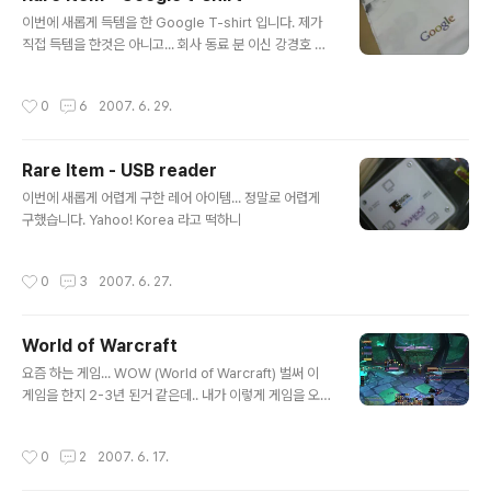
글 내용
이번에 새롭게 득템을 한 Google T-shirt 입니다. 제가
직접 득템을 한것은 아니고... 회사 동료 분 이신 강경호 대
리님이 득템한것을 제가 뺏었다고 할수 있습니다. 모 동료
분이 티셔츠 3장하고 바꾸자고 하는것을 바꾸지 않은 진정
작성시간
0
6
2007. 6. 29.
한 rare 라고 할수 있습니다. ^^
Rare Item - USB reader
글 내용
이번에 새롭게 어렵게 구한 레어 아이템... 정말로 어렵게
구했습니다. Yahoo! Korea 라고 떡하니
작성시간
0
3
2007. 6. 27.
World of Warcraft
글 내용
요즘 하는 게임... WOW (World of Warcraft) 벌써 이
게임을 한지 2-3년 된거 같은데.. 내가 이렇게 게임을 오래
했던 적이 없는데... 이 게임은 아직까지 종종 하게 되네여..
그 이유는 모라 그럴까 .. 짜임새 있는 구성가 게임이 혼자
작성시간
0
2
2007. 6. 17.
하는게 아니라 같이 해야 한다는거.. 게임안에서도 하나의
세상이 존재 하는 듯한 느낌을 종종 받는다... 친한 사람들