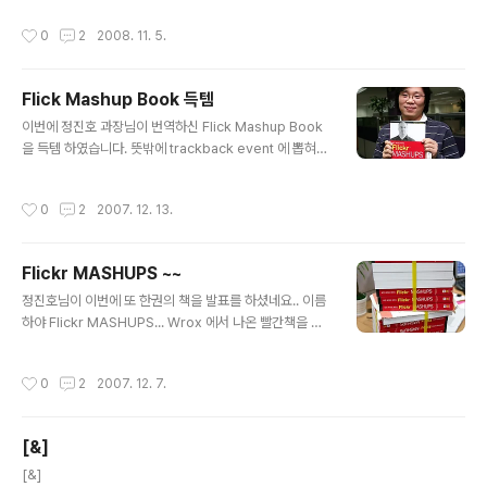
작성시간
0
2
2008. 11. 5.
Flick Mashup Book 득템
글 내용
이번에 정진호 과장님이 번역하신 Flick Mashup Book
을 득템 하였습니다. 뜻밖에 trackback event 에 뽑혀서
득템을 하였습니다. 이 책으로 Mashup 에 대해서 조금이
라도 더 쉽게 다가가지 않을까 합니다. 위 사진은 책 받으면
작성시간
0
2
2007. 12. 13.
서 정진호 과장님이 찍어 주신 사진 입니다.. (visual 이 안
되어도 이해를 ~~) 책은 받으신 분들의 사진은 다음 url 에
서 보실수 있습니다. url ==> http://www.flickr.com/ph
Flickr MASHUPS ~~
otos/phploveme/sets/72157603386691054/
글 내용
정진호님이 이번에 또 한권의 책을 발표를 하셨네요.. 이름
하야 Flickr MASHUPS... Wrox 에서 나온 빨간책을 새
롭게 한글로 번역 등을 하셔서 나온책입니다. 개인적으로
정진호님이 쓰신책은 좋아라 하는데.. 이번에는 어떤 내용
작성시간
0
2
2007. 12. 7.
들이 있는지 궁금하네요.. 정진호님이 쓰신 책은 개인적으
로 이해하기가 상당히 좋으며 문맥도 상당히 맘에 드는 편
이라서 좋아라 합니다. 이번에 나온 Flickr MASHUPS 은
[&]
정진호님 블로그에서 트랙백 이벤트를 하네요.. 트랙백 이
글 내용
벤트에 뽑혀 꼭 받기를 기원하며 블로그에 새롭게 글을 포
[&]