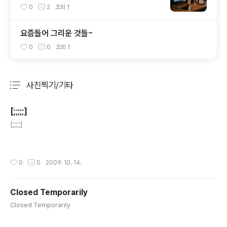
0
2
조회
1
요즘들어 그리운 것들~
0
0
조회
1
사진찍기/기타
분류 전체보기
주요 글 목록
[;;;;;]
글 내용
[;;;;;]
작성시간
0
0
2009. 10. 14.
Closed Temporarily
글 내용
Closed Temporarily