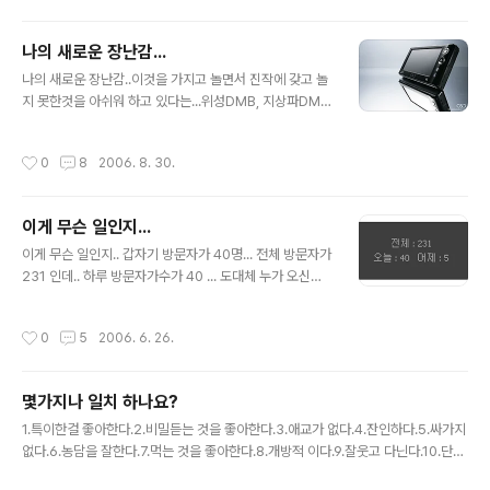
나의 새로운 장난감...
글 내용
나의 새로운 장난감..이것을 가지고 놀면서 진작에 갖고 놀
지 못한것을 아쉬워 하고 있다는...위성DMB, 지상파DMB,
영화, mp3, 네비게이션, 사전, 달력, 문서 보기 등 을 기본
제공한다..Linux open source 기반으로 원하는 프로그
작성시간
0
8
2006. 8. 30.
램을 맘껏 설치하여 사용할수 있는데..지금 현재 설치 해 놓
은것은 일단 몇가지의 간단한 게임, 고스톱은 필수...뚜벅이
들의 필수품인 전국 지하철 노선도 등을 설치해 놓았다..지
이게 무슨 일인지...
금 DOS, Window3.1 까지 설치를 할수 있다고 하는데..
글 내용
언능 그 이상의 버전도 설치가 되었으면은 좋겠다..윈도우
이게 무슨 일인지.. 갑자기 방문자가 40명... 전체 방문자가
2000까지 설치가 된다면은 정말로 할수 없는게 없을텐
231 인데.. 하루 방문자가수가 40 ... 도대체 누가 오신거
데... ^^
요??
작성시간
0
5
2006. 6. 26.
몇가지나 일치 하나요?
글 내용
1.특이한걸 좋아한다.2.비밀듣는 것을 좋아한다.3.애교가 없다.4.잔인하다.5.싸가지
없다.6.농담을 잘한다.7.먹는 것을 좋아한다.8.개방적 이다.9.잘웃고 다닌다.10.단순
하다.11.더위를 잘탄다.12.바람둥이다.13.잔일에 걱정이 많다.14.지 멎대로다.15.화