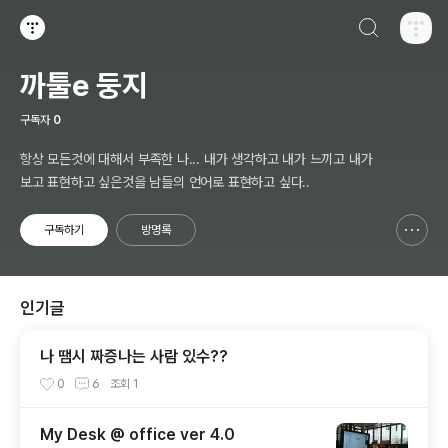
검색하기
티스토리
까툴e 둥지
구독자
0
항상 모든것에 대해서 부족한 나... 내가 생각하고 내가 느끼고 내가
보고 표현하고 싶은것을 남들의 언어로 표현하고 싶다..
구독하기
방명록
신고하기 레이어
열기
인기글
나 땜시 짜증나는 사람 있수??
0
6
조회
1
My Desk @ office ver 4.0