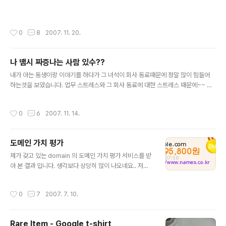
스팅 합니다... 정진호과장님 꼭 뽑아 주실거라 믿습니다~
~~~
작성시간
0
8
2007. 11. 20.
나 땜시 짜증나는 사람 있수??
글 내용
내가 아는 동생이랑 이야기를 하다가 그 녀석이 회사 동료때문에 정말 많이 힘들어
하는것을 보았습니다. 업무 스트레스와 그 회사 동료에 대한 스트레스 때문에~~ 보
통 회사에서 사람을 뽑을때 그 기준으 다르지 않을거라 생각을 합니다. 1. 우리 회사
에 입사를 하여 다른 직원들과 잘 지내고 생활을 할수 있을까? 2. 입사하여 주어진 업
작성시간
0
6
2007. 11. 14.
무에 잘 해낼수 있을까? 위 2가지가 가장 크지 않을까 합니다. 그런데 그녀석이 힘들
어 하는것은 이야기드를 들어보니 위 2가지에 문제가 있어 보이네요. 회사 생활은 같
이 일을 하는것도 있지만.. 같이 일을 하다가 저녁에 간단히 맥주라도 한잔 하고 퇴근
도메인 가치 평가
하는것도 무시 할수 없다고 생각을 합니다. 주변의 이야기를 들어 보면은 요즘 그런
글 내용
것들이 점점 줄어 들면서 사람들이 스트레스 해소 ..
제가 갖고 있는 domain 의 도메인 가치 평가 서비스를 받
아 본 결과 입니다. 생각보다 상당히 많이 나오네요.. 저게
정말이라면은 얼마나 좋을까요.....
작성시간
0
7
2007. 7. 10.
Rare Item - Google t-shirt