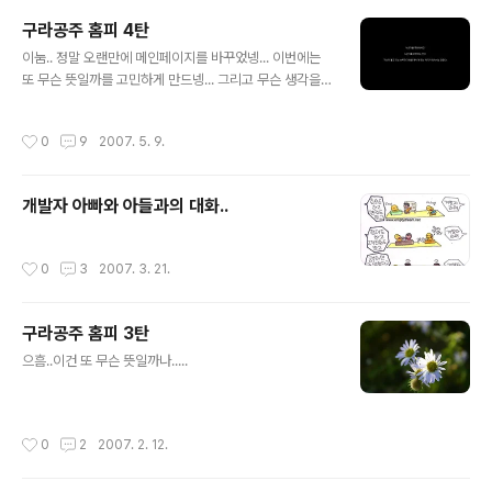
도 있고..하다 보면은 예전에 같이 했던 사람들도 만나게 되
구라공주 홈피 4탄
어 인사도 하고...
글 내용
이눔.. 정말 오랜만에 메인페이지를 바꾸었넹... 이번에는
또 무슨 뜻일까를 고민하게 만드넹... 그리고 무슨 생각을
하고 있는지도 점점 궁금해지고.. 구라~~ 무슨 일이
작성시간
0
9
2007. 5. 9.
개발자 아빠와 아들과의 대화..
작성시간
0
3
2007. 3. 21.
구라공주 홈피 3탄
글 내용
으흠..이건 또 무슨 뜻일까나.....
작성시간
0
2
2007. 2. 12.