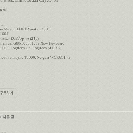
o Black, Manfrotto 222 Grip Action
630)
 1
Master 909NF, Samtron 95DF
100 II
reker EG375p-ve (24p)
anical G80-3000, Type Now Keyboard
00, Logitech G5, Logitech MX-518
ative Inspire T5900, Netgear WGR614 v5
구독하기
의 다른 글