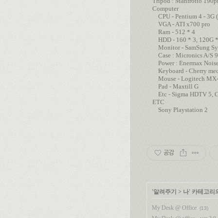
Tripod : Manfrotto 190pr
Computer
CPU - Pentium 4 - 3G (
VGA - ATI x700 pro
Ram - 512 * 4
HDD - 160 * 3, 120G *
Monitor - SamSung Sync
Case : Micronics A/S 9
Power : Enermax Noiset
Keyboard - Cherry mech
Mouse - Logitech MX-10
Pad - Maxtill G
Etc - Sigma HDTV 5, Cre
ETC
Sony Playstation 2
공감
'
알려주기
>
나
' 카테고리
My Desk @ Office
(13)