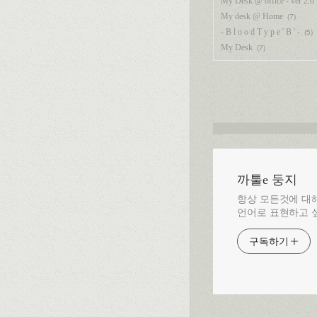
My Desk @ office - ver 2.0
My desk @ Home
(7)
- B l o o d T y p e ' B ' -
(5)
My Desk
(7)
까툴e 둥지
항상 모든것에 대해
언어로 표현하고 싶
구독하기