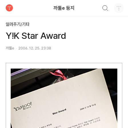
검색하기
까툴e 둥지
티스토리
알려주기/기타
Y!K Star Award
까툴e
2006. 12. 25. 23:38