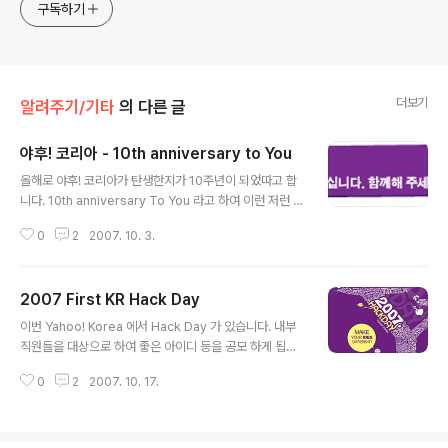
구독하기
더보기
알려주기/기타
의 다른 글
야후! 코리아 - 10th anniversary to You
글 내용
올해로 야후! 코리아가 탄생한지가 10주년이 되었따고 합
니다. 10th anniversary To You 라고 하여 이런 저런 행
사를 하네요.. 지금은 야후! 가 대한민국에서 많이 잊혀지고
0
2
2007. 10. 3.
있지만.. 예전에는 인터넷 == 야후! 할 정도 였었으니... 인
터넷 처음 시작과 같이 했다고 해도 다르지 않을 정도이니
까요.. 여기 오시는 분들 많이들 축하해 주세요.. 저도 벌써
2007 First KR Hack Day
야후에서 와서 일을 하기 시작한지가 2년이 다 되어 갑니
글 내용
다.. 작년 2006년에는 WBC 동영상 중계를 담당을 하였
이번 Yahoo! Korea 에서 Hack Day 가 있습니다. 내부
었고... 뉴스, 게시판, 뉴스댓글 개편을 진행을 하였고요...
직원들을 대상으로 하여 좋은 아이디 등을 공모 하게 됩니
올해는 스포츠 개편과 댓글 개편 그리고 앞으로 수 많은 프
다. 어떠한 아이디도 상관없으며 engineer base 나 pd
로젝트가 저를 기다리고 있네요.. 저 뿐만이 아니라..야후에
0
2
2007. 10. 17.
base 등 서비스, 업무에 필요한것이면은 어떤것이든 상관
계시는 모든 분들이 수 많은 프로젝트를 하고..
없습니다. 24시간동안 prototype 까지 완성하게 됩니다.
꼭 prototype 을 완성하지 않아도 되구요.. 18일 목요일
오후 2시 부터 시작하여 19일 금요일 오후 2시까지 하게